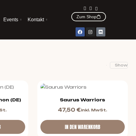
Zum Shop
Events
Kontakt
Show
hon (DE)
Saurus Warriors
47,50
€
St.
inkl. MwSt.
B
IN DEN WARENKORB