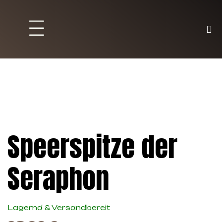
Brett und Partyspiele
Trading Karten
Malen & Zubehör
Speerspitze der
Seraphon
Lagernd & Versandbereit