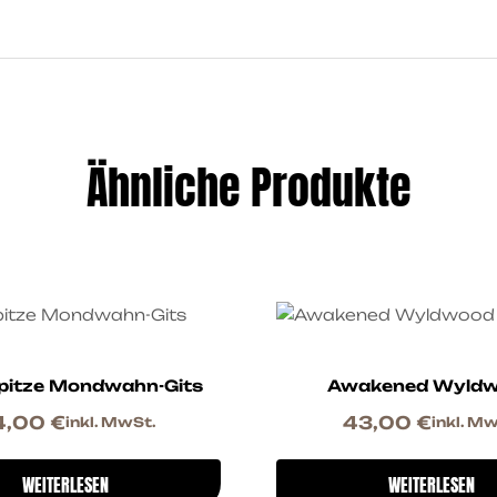
Ähnliche Produkte
pitze Mondwahn-Gits
Awakened Wyld
4,00
€
43,00
€
inkl. MwSt.
inkl. Mw
WEITERLESEN
WEITERLESEN