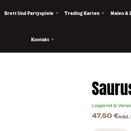
Brett Und Partyspiele
Trading Karten
Malen & 
Kontakt
Sauru
Lagernd & Vers
47,50
€
inkl