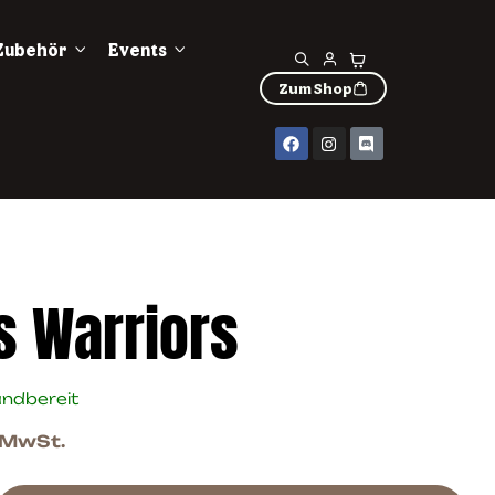
Zubehör
Events
Zum Shop
s Warriors
andbereit
. MwSt.