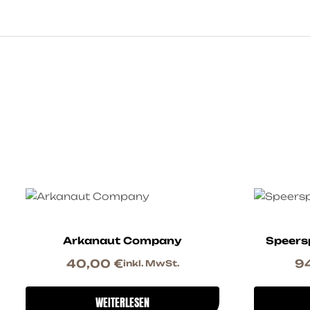
Arkanaut Company
Speers
40,00
€
9
inkl. MwSt.
WEITERLESEN