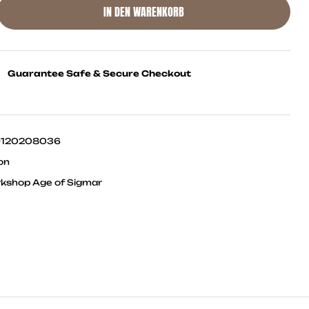
IN DEN WARENKORB
Guarantee Safe & Secure Checkout
9120208036
on
shop Age of Sigmar
ok
ter
Linkedin