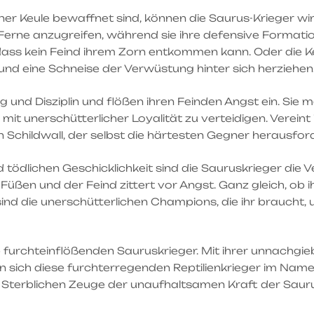
ner Keule bewaffnet sind, können die Saurus-Krieger wirk
 Ferne anzugreifen, während sie ihre defensive Format
o dass kein Feind ihrem Zorn entkommen kann. Oder die
n und eine Schneise der Verwüstung hinter sich herziehen
 und Disziplin und flößen ihren Feinden Angst ein. Sie m
mit unerschütterlicher Loyalität zu verteidigen. Vereint
Schildwall, der selbst die härtesten Gegner herausforde
d tödlichen Geschicklichkeit sind die Sauruskrieger di
Füßen und der Feind zittert vor Angst. Ganz gleich, ob i
ind die unerschütterlichen Champions, die ihr braucht, 
die furchteinflößenden Sauruskrieger. Mit ihrer unnachg
en sich diese furchterregenden Reptilienkrieger im Na
er Sterblichen Zeuge der unaufhaltsamen Kraft der Saur