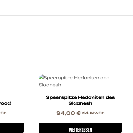
Speerspitze Hedoniten des
wood
Slaanesh
94,00
€
St.
inkl. MwSt.
WEITERLESEN