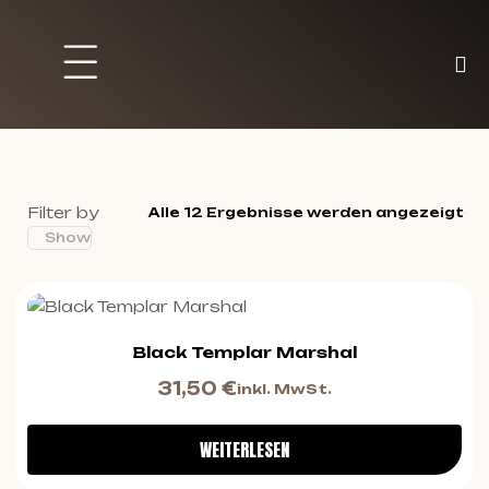
Brett und Partyspiele
Trading Karten
Malen & Zubehör
Filter by
Alle 12 Ergebnisse werden angezeigt
Show
Black Templar Marshal
31,50
€
inkl. MwSt.
WEITERLESEN