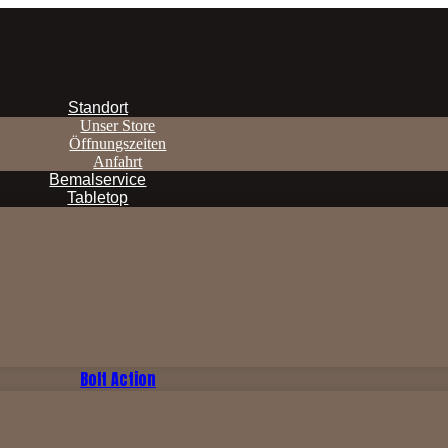
Standort
Unser Store
Öffnungszeiten
Anfahrt
Bemalservice
Tabletop
Bolt Action