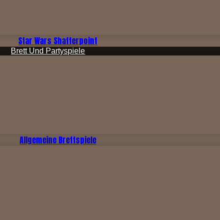
Star Wars Shatterpoint
Brett Und Partyspiele
Allgemeine Brettspiele