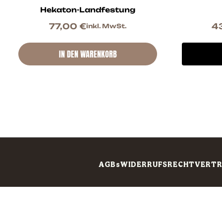
Hekaton-Landfestung
77,00
€
4
inkl. MwSt.
IN DEN WARENKORB
AGBs
WIDERRUFSRECHT
VERTR