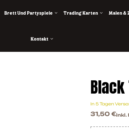
Brett Und Partyspiele
Trading Karten
Malen & 
Kontakt
Black
In 5 Tagen Vers
31,50
€
inkl