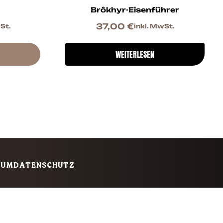
Brôkhyr-Eisenführer
37,00
€
St.
inkl. MwSt.
WEITERLESEN
SUM
DATENSCHUTZ