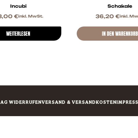
Incubi
Schakale
3,00
€
36,20
€
inkl. MwSt.
inkl. Mw
WEITERLESEN
IN DEN WARENKORB
AG WIDERRUFEN
VERSAND & VERSANDKOSTEN
IMPRES