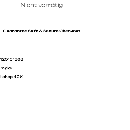
Nicht vorrätig
Guarantee Safe & Secure Checkout
120101368
emplar
kshop 40K
ok
ter
Linkedin