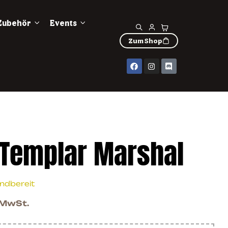
Zubehör
Events
Zum Shop
 Templar Marshal
andbereit
. MwSt.