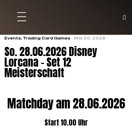
Brett und Partyspiele
Trading Karten
Malen & Zubehör
Events
,
Trading Card Games
Mai 20, 2026
So. 28.06.2026 Disney
Lorcana – Set 12
Meisterschaft
Matchday am 28.06.2026
Start 10.00 Uhr