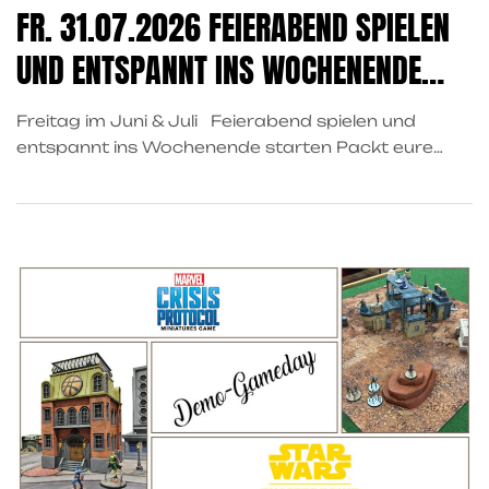
FR. 31.07.2026 FEIERABEND SPIELEN
UND ENTSPANNT INS WOCHENENDE
STARTEN
Freitag im Juni & Juli Feierabend spielen und
entspannt ins Wochenende starten Packt eure
Decks, Armeen und Freunde ein und läutet mit uns
das Wochenende ein. Trefft euch bei uns zu
spannenden Runden Magic: The Gathering, Disney
Lorcana oder Star Wars: Unlimited. Bei schönem
Wetter verlegen wir die Spieltische gerne nach
draußen. […]