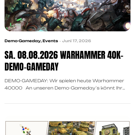
Demo-Gameday
,
Events
Juni 17, 2026
SA. 08.08.2026 WARHAMMER 40K-
DEMO-GAMEDAY
DEMO-GAMEDAY: Wir spielen heute Warhammer
40000 An unseren Demo-Gameday`s könnt Ihr
einen Einblick in ein Euch unbekanntes Spielsystem
gewinnen. Ihr bekommt einen ersten Eindruck über
den Aufbau, die Tätigkeiten und die Besonderheiten
des vorgestellten Spielsystems. Was ihr dafür
benötigt, gute Laune und sonst nichts 🙂 Neben
unserem Angebot ist es auch das […]