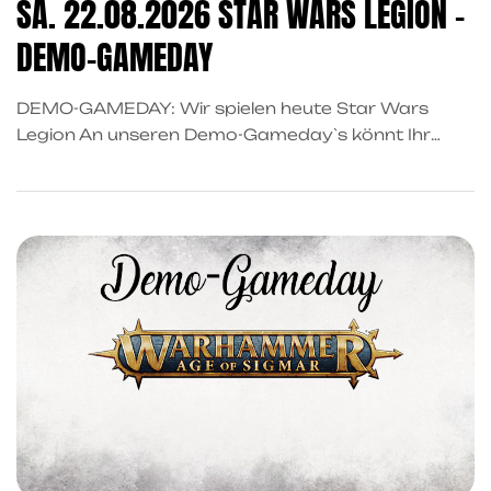
SA. 22.08.2026 STAR WARS LEGION –
DEMO-GAMEDAY
DEMO-GAMEDAY: Wir spielen heute Star Wars
Legion An unseren Demo-Gameday`s könnt Ihr
einen Einblick in ein Euch unbekanntes Spielsystem
gewinnen. Ihr bekommt einen ersten Eindruck über
den Aufbau, die Tätigkeiten und die Besonderheiten
des vorgestellten Spielsystems. Das Zwei-Spieler-
Miniaturenspiel versetzt euch direkt auf die
Schlachtfelder des Galaktischen Bürgerkriegs. Dort
kämpft ihr als Anführer einer einzigartigen Armee,
[…]