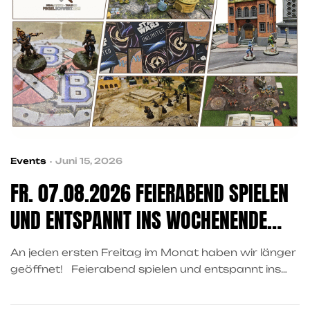
Events
Juni 15, 2026
FR. 07.08.2026 FEIERABEND SPIELEN
UND ENTSPANNT INS WOCHENENDE
STARTEN (BIS 20 UHR)
An jeden ersten Freitag im Monat haben wir länger
geöffnet! Feierabend spielen und entspannt ins
Wochenende starten Ab sofort passen wir unsere
Öffnungszeiten an und sind für euch bis um 20 Uhr