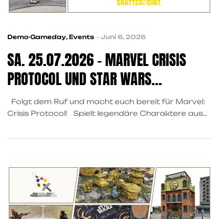
Demo-Gameday
,
Events
Juni 6, 2026
SA. 25.07.2026 – MARVEL CRISIS
PROTOCOL UND STAR WARS
SHATTERPOINT – DEMO-GAMEDAY
Folgt dem Ruf und macht euch bereit für Marvel:
Crisis Protocol! Spielt legendäre Charaktere aus
der Star Wars-Galaxis und kämpft gegeneinander,
um dynamische Missionsziele zu erreichen. Aber
denkt daran: Nur wer flexibel bleibt und sich mit der
Macht vertraut macht, kann den Sieg erringen.
Gerne zeigen wir Euch wie es geht! […]