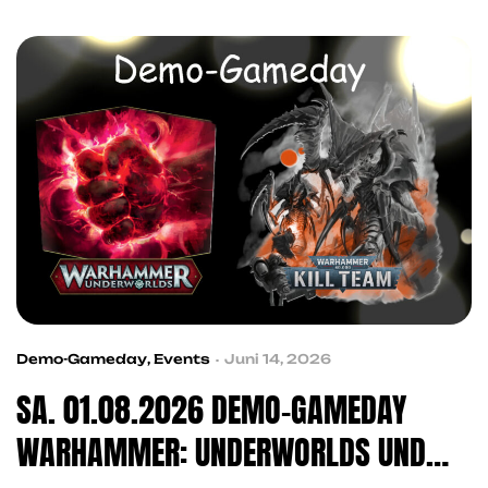
da. Packt eure Decks, Armeen und Freunde ein und
läutet mit uns das Wochenende ein. Trefft euch bei
uns zu spannenden […]
Demo-Gameday
,
Events
Juni 14, 2026
SA. 01.08.2026 DEMO-GAMEDAY
WARHAMMER: UNDERWORLDS UND