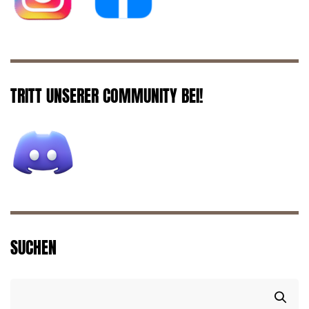
TRITT UNSERER COMMUNITY BEI!
SUCHEN