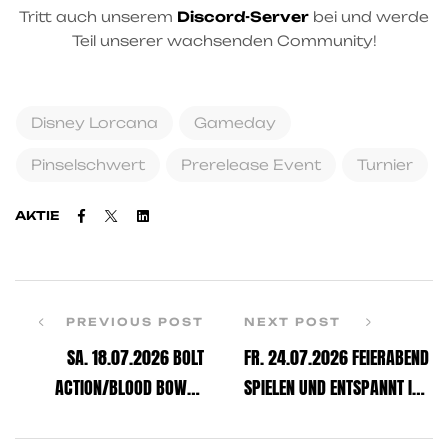
Tritt auch unserem
Discord-Server
bei und werde
Teil unserer wachsenden Community!
Disney Lorcana
Gameday
Pinselschwert
Prerelease Event
Turnier
Facebook
Twitter
Linkedin
AKTIE
PREVIOUS POST
NEXT POST
SA. 18.07.2026 BOLT
FR. 24.07.2026 FEIERABEND
ACTION/BLOOD BOWL –
SPIELEN UND ENTSPANNT INS
DEMO-GAMEDAY
WOCHENENDE STARTEN
(GERNE BIS 20 UHR)