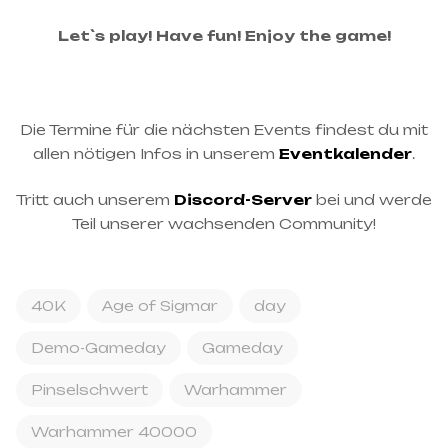
Let`s play! Have fun! Enjoy the game!
Die Termine für die nächsten Events findest du mit
allen nötigen Infos in unserem
Eventkalender
.
Tritt auch unserem
Discord-Server
bei und werde
Teil unserer wachsenden Community!
40K
Age of Sigmar
day
Demo-Gameday
Gameday
Pinselschwert
Warhammer
Warhammer 40000