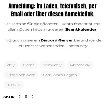
Anmeldung: im Laden, telefonisch, per
Email oder über diesen
Anmeldelink.
Die Termine für die nächsten Events findest du mit
allen nötigen Infos in unserem
Eventkalender
.
Tritt auch unserem
Discord-Server
bei und werde
Teil unserer wachsenden Community!
day
Event
Gameday
Matchday
Pinselschwert
Star Wars Legion
Turnier
Facebook
Twitter
Linkedin
AKTIE