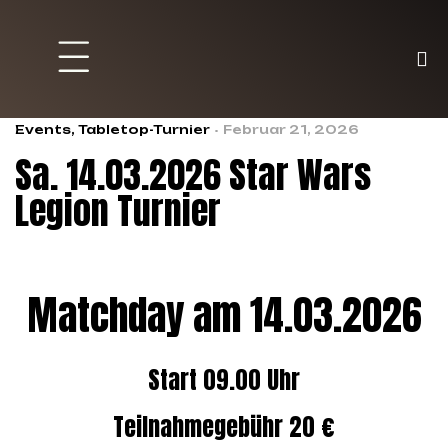
Brett und Partyspiele
Trading Karten
Malen & Zubehör
Events
,
Tabletop-Turnier
Februar 21, 2026
Sa. 14.03.2026 Star Wars
Legion Turnier
Matchday am 14.03.2026
Start 09.00 Uhr
Teilnahmegebühr 20 €