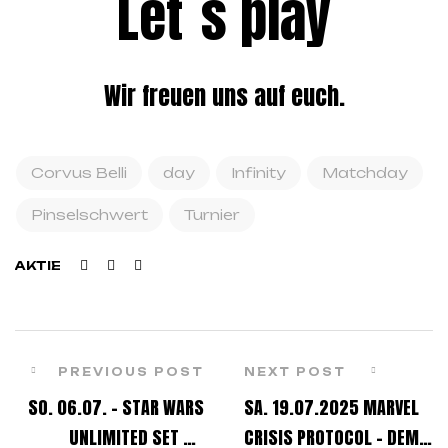
Let`s play
Wir freuen uns auf euch.
Corvus Belli
day
Infinity
Matchday
Pinselschwert
Turnier
Facebook
Twitter
Linkedin
AKTIE
PREVIOUS POST
NEXT POST
SO. 06.07. – STAR WARS
SA. 19.07.2025 MARVEL
UNLIMITED SET 5 –
CRISIS PROTOCOL – DEMO