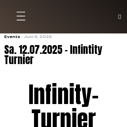
Brett und Partyspiele
Trading Karten
Malen & Zubehör
Events
Juni 9, 2025
Sa. 12.07.2025 – Infintity
Turnier
Infinity-
Turnier