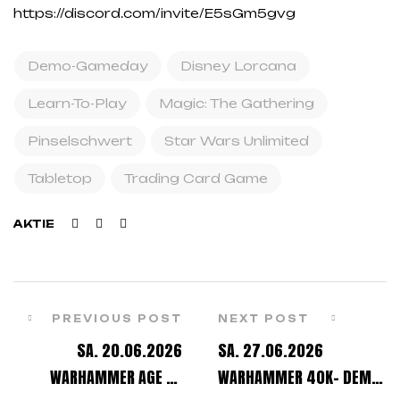
https://discord.com/invite/E5sGm5gvg
Demo-Gameday
Disney Lorcana
Learn-To-Play
Magic: The Gathering
Pinselschwert
Star Wars Unlimited
Tabletop
Trading Card Game
Facebook
Twitter
Linkedin
AKTIE
PREVIOUS POST
NEXT POST
SA. 20.06.2026
SA. 27.06.2026
WARHAMMER AGE OF
WARHAMMER 40K- DEMO-