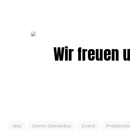
Wir freuen 
day
Demo-Gameday
Event
Freeboot