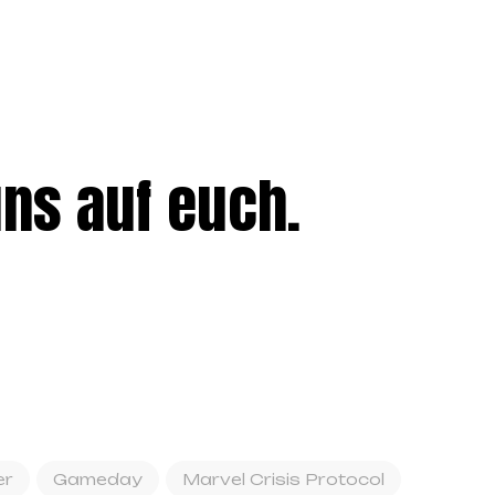
uns auf euch.
er
Gameday
Marvel Crisis Protocol