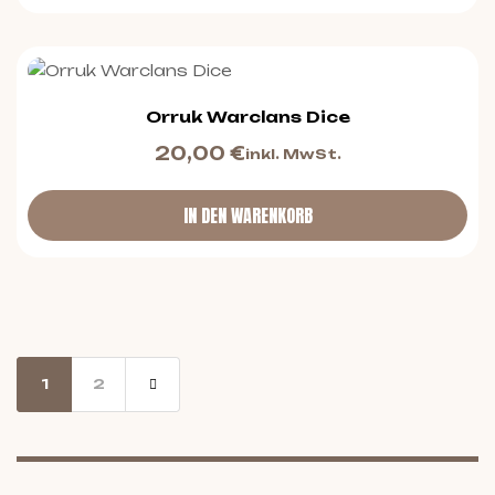
Orruk Warclans Dice
20,00
€
inkl. MwSt.
IN DEN WARENKORB
1
2