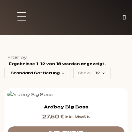
Brett und Partyspiele
Trading Karten
Malen & Zubehör
Filter by
Ergebnisse 1–12 von 18 werden angezeigt.
Standard Sortierung
Show
12
Ardboy Big Boss
27,50
€
inkl. MwSt.