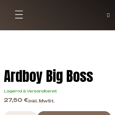
Brett und Partyspiele
Trading Karten
Malen & Zubehör
Ardboy Big Boss
Lagernd & Versandbereit
27,50
€
inkl. MwSt.