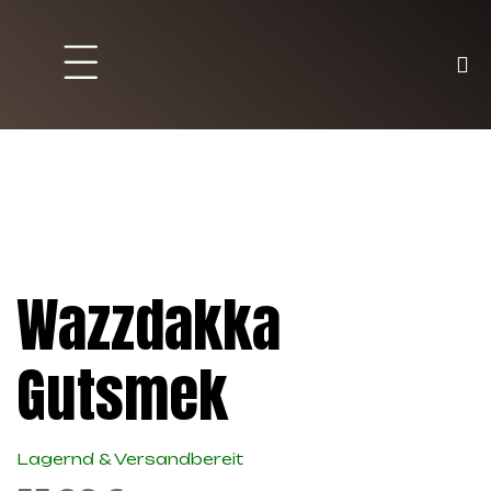
Brett und Partyspiele
Trading Karten
Malen & Zubehör
Wazzdakka
Gutsmek
Lagernd & Versandbereit