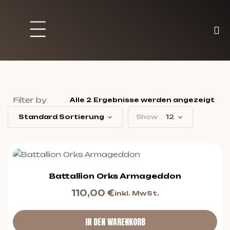
Brett und Partyspiele
Trading Karten
Malen & Zubehör
Filter by
Alle 2 Ergebnisse werden angezeigt
Standard Sortierung
Show
12
Battallion Orks Armageddon
110,00
€
inkl. MwSt.
IN DEN WARENKORB