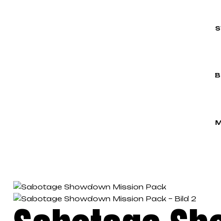
S
B
M