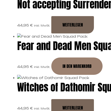
Not accepting Surrende
WEITERLESEN
44,95
€
inkl. MwSt.
Fear and Dead Men Squ
IN DEN WARENKORB
44,95
€
inkl. MwSt.
Witches of Dathomir Sq
WEITERLESEN
44,95
€
inkl. MwSt.