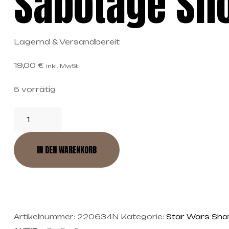
Sabotage Sh
Lagernd & Versandbereit
19,00
€
inkl. MwSt.
5 vorrätig
IN DEN WARENKORB
Artikelnummer:
220634N
Kategorie:
Star Wars Sha