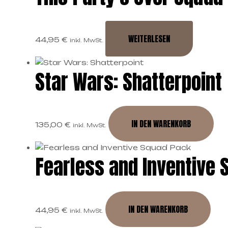
WEITERLESEN
44,95
€
inkl. MwSt.
Star Wars: Shatterpoint
IN DEN WARENKORB
135,00
€
inkl. MwSt.
Fearless and Inventive
IN DEN WARENKORB
44,95
€
inkl. MwSt.