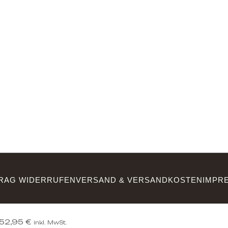
RAG WIDERRUFEN
VERSAND & VERSANDKOSTEN
IMPR
52,95
€
inkl. MwSt.