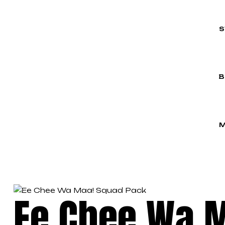
S
B
M
Ee Chee Wa 