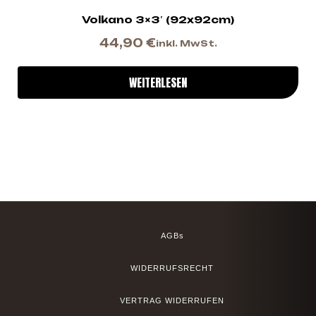
Volkano 3×3′ (92x92cm)
44,90
€
inkl. MwSt.
WEITERLESEN
AGBs
WIDERRUFSRECHT
VERTRAG WIDERRUFEN