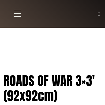
Brett und Partyspiele
Trading Karten
Malen & Zubehör
ROADS OF WAR 3×3′
(92x92cm)