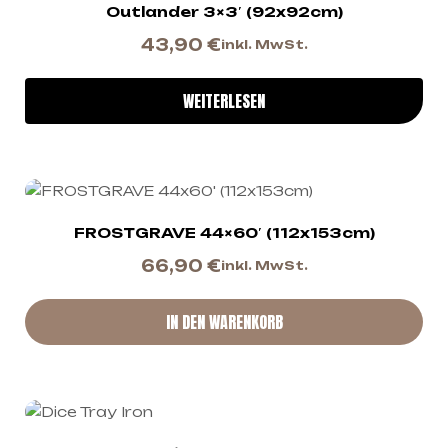
Outlander 3×3′ (92x92cm)
43,90
€
inkl. MwSt.
WEITERLESEN
FROSTGRAVE 44×60′ (112x153cm)
66,90
€
inkl. MwSt.
IN DEN WARENKORB