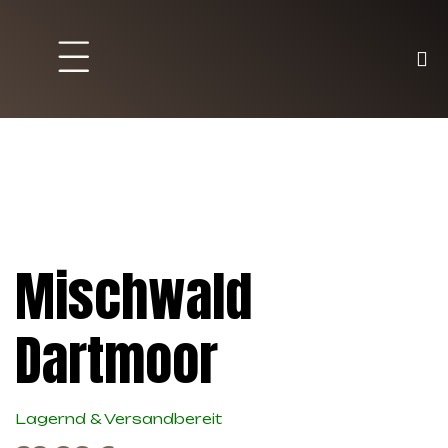
Brett und Partyspiele
Trading Karten
Malen & Zubehör
Mischwald
Dartmoor
Lagernd & Versandbereit