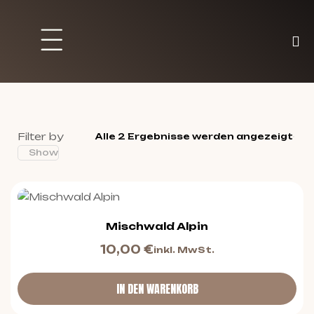
Brett und Partyspiele
Trading Karten
Malen & Zubehör
Filter by
Alle 2 Ergebnisse werden angezeigt
Show
Mischwald Alpin
10,00
€
inkl. MwSt.
IN DEN WARENKORB