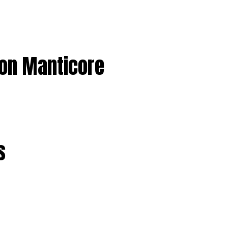
 on Manticore
s