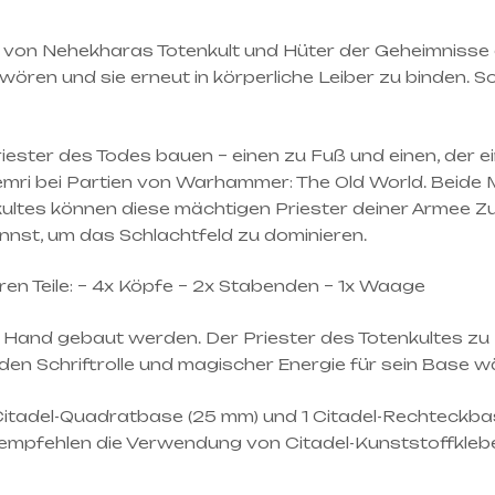
er von Nehekharas Totenkult und Hüter der Geheimnisse 
ören und sie erneut in körperliche Leiber zu binden. S
ester des Todes bauen – einen zu Fuß und einen, der ei
mri bei Partien von Warhammer: The Old World. Beide M
tenkultes können diese mächtigen Priester deiner Arme
nst, um das Schlachtfeld zu dominieren.
en Teile: – 4x Köpfe – 2x Stabenden – 1x Waage
r Hand gebaut werden. Der Priester des Totenkultes 
en Schriftrolle und magischer Energie für sein Base w
1 Citadel-Quadratbase (25 mm) und 1 Citadel-Rechteckb
mpfehlen die Verwendung von Citadel-Kunststoffkleber