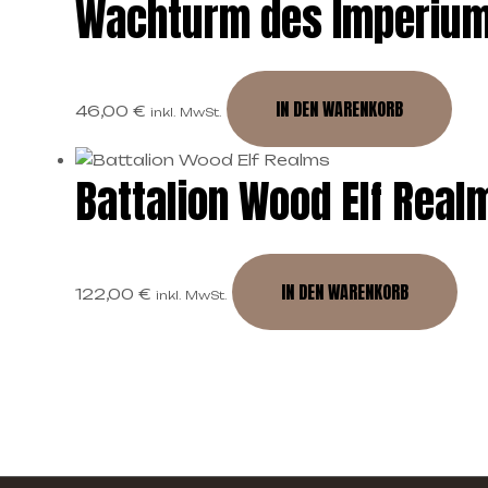
Wachturm des Imperiu
IN DEN WARENKORB
46,00
€
inkl. MwSt.
Battalion Wood Elf Real
IN DEN WARENKORB
122,00
€
inkl. MwSt.