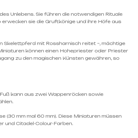
des Unlebens. Sie führen die notwendigen Rituale
o erwecken sie die Gruftkönige und ihre Höfe aus
n Skelettpferd mit Rossharnisch reitet –, mächtige
iniaturen können einen Hohepriester oder Priester
e Zugang zu den magischen Künsten gewähren, so
zu Fuß kann aus zwei Wappenröcken sowie
ählen.
ase (30 mm mal 60 mm). Diese Miniaturen müssen
 und Citadel-Colour-Farben.