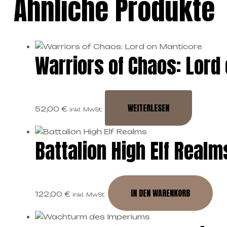
Ähnliche Produkte
Warriors of Chaos: Lord
WEITERLESEN
52,00
€
inkl. MwSt.
Battalion High Elf Realm
IN DEN WARENKORB
122,00
€
inkl. MwSt.