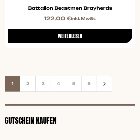
Battalion Beastmen Brayherds
122,00
€
inkl. MwSt.
WEITERLESEN
1
2
3
4
5
6
GUTSCHEIN KAUFEN