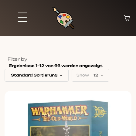
Brett und Partyspiele
Trading Karten
Malen & Zubehör
Filter by
Ergebnisse 1–12 von 66 werden angezeigt.
Standard Sortierung
Show
12