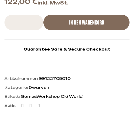
122,00
€
inkl. MwSt.
IN DEN WARENKORB
Guarantee Safe & Secure Checkout
Artikelnummer:
99122705010
Kategorie:
Dwarven
Etikett:
GamesWorkshop Old World
Facebook
Twitter
Linkedin
Aktie