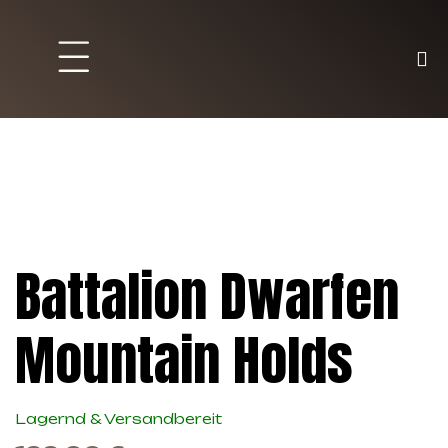
Brett und Partyspiele
Trading Karten
Malen & Zubehör
Battalion Dwarfen
Mountain Holds
Lagernd & Versandbereit