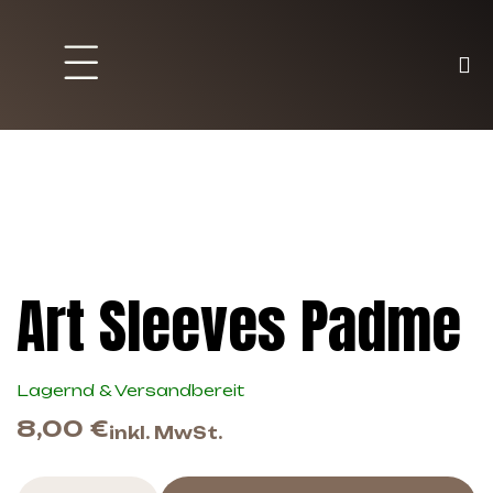
Brett und Partyspiele
Trading Karten
Malen & Zubehör
Art Sleeves Padme
Lagernd & Versandbereit
8,00
€
inkl. MwSt.