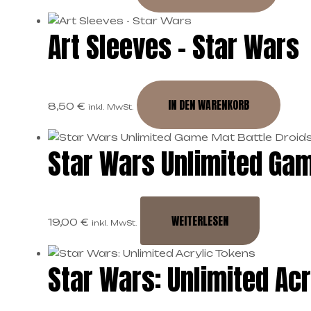
Art Sleeves – Star Wars
IN DEN WARENKORB
8,50
€
inkl. MwSt.
Star Wars Unlimited Gam
WEITERLESEN
19,00
€
inkl. MwSt.
Star Wars: Unlimited Ac