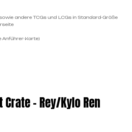
 sowie andere TCGs und LCGs in Standard-Größe
rseite
ie Anführer-Karte)
t Crate – Rey/Kylo Ren