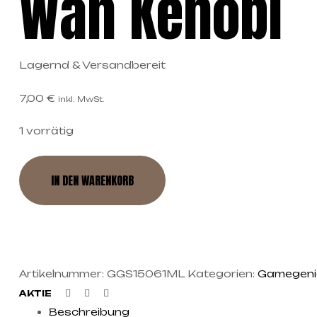
Wan Kenobi
Lagernd & Versandbereit
7,00
€
inkl. MwSt.
1 vorrätig
IN DEN WARENKORB
Artikelnummer:
GGS15061ML
Kategorien:
Gamegeni
Facebook
Twitter
Linkedin
AKTIE
Beschreibung