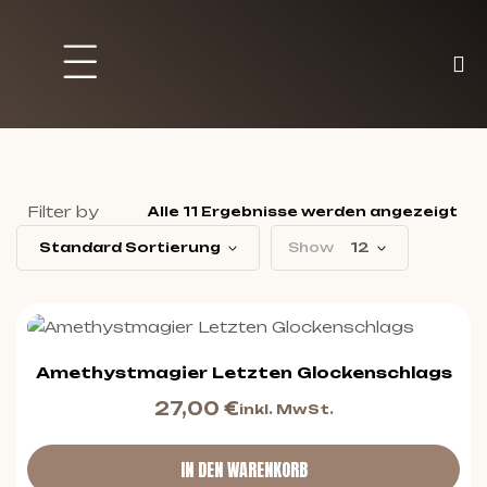
Brett und Partyspiele
Trading Karten
Malen & Zubehör
Filter by
Alle 11 Ergebnisse werden angezeigt
Standard Sortierung
Show
12
Amethystmagier Letzten Glockenschlags
27,00
€
inkl. MwSt.
IN DEN WARENKORB