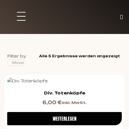
Brett und Partyspiele
Trading Karten
Malen & Zubehör
Filter by
Alle 5 Ergebnisse werden angezeigt
Show
Div. Totenköpfe
6,00
€
inkl. MwSt.
WEITERLESEN