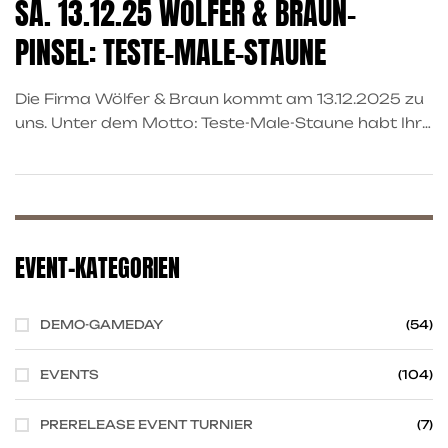
SA. 13.12.25 WÖLFER & BRAUN-
PINSEL: TESTE-MALE-STAUNE
Die Firma Wölfer & Braun kommt am 13.12.2025 zu
uns. Unter dem Motto: Teste-Male-Staune habt Ihr
die Möglichkeit Pinsel kostenlos zu testen. Erste
Informationen zu den Pinseln findest Du auf
https://woelferbraun.com
EVENT-KATEGORIEN
DEMO-GAMEDAY
(54)
EVENTS
(104)
PRERELEASE EVENT TURNIER
(7)