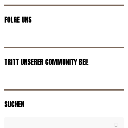
FOLGE UNS
TRITT UNSERER COMMUNITY BEI!
SUCHEN