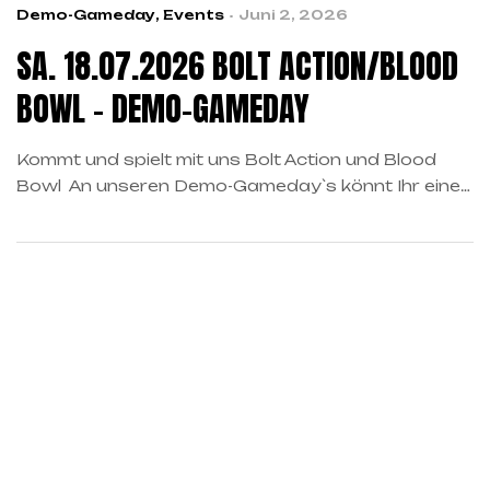
Demo-Gameday
,
Events
Juni 2, 2026
SA. 18.07.2026 BOLT ACTION/BLOOD
BOWL – DEMO-GAMEDAY
Kommt und spielt mit uns Bolt Action und Blood
Bowl An unseren Demo-Gameday`s könnt Ihr einen
Einblick in ein Euch unbekanntes Spielsystem
gewinnen. Ihr bekommt einen ersten Eindruck über
den Aufbau, die Tätigkeiten und die Besonderheiten
des vorgestellten Spielsystems. Was ihr dafür
benötigt, gute Laune und sonst nichts 🙂 Neben
unserem Angebot ist es […]