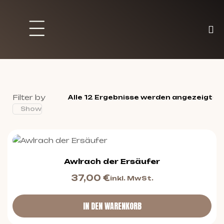
Brett und Partyspiele
Trading Karten
Malen & Zubehör
Filter by
Alle 12 Ergebnisse werden angezeigt
Show
Awlrach der Ersäufer
37,00
€
inkl. MwSt.
IN DEN WARENKORB