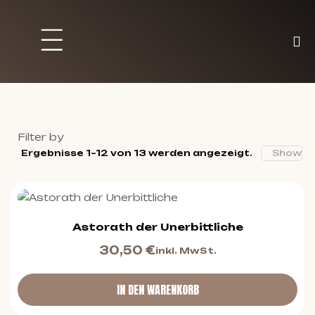
Brett und Partyspiele
Trading Karten
Malen & Zubehör
Filter by
Ergebnisse 1–12 von 13 werden angezeigt.
Show
Astorath der Unerbittliche
30,50
€
inkl. MwSt.
IN DEN WARENKORB