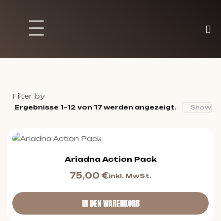
Brett und Partyspiele
Trading Karten
Malen & Zubehör
Filter by
Ergebnisse 1–12 von 17 werden angezeigt.
Show
Ariadna Action Pack
75,00
€
inkl. MwSt.
IN DEN WARENKORB