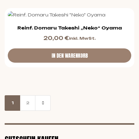
Reinf. Domaru Takeshi „Neko“ Oyama
20,00
€
inkl. MwSt.
IN DEN WARENKORB
1
2