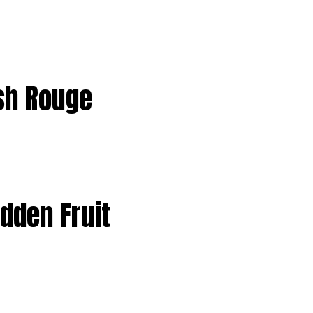
ish Rouge
idden Fruit