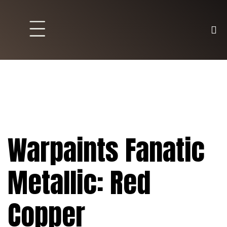
Brett und Partyspiele
Trading Karten
Malen & Zubehör
Warpaints Fanatic
Metallic: Red
Copper