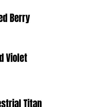
ed Berry
d Violet
strial Titan