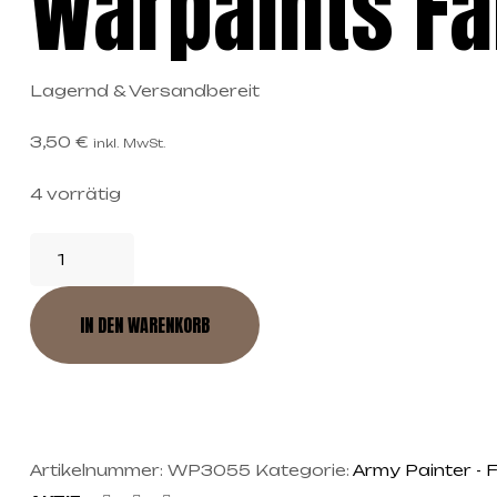
Warpaints Fa
Lagernd & Versandbereit
3,50
€
inkl. MwSt.
4 vorrätig
IN DEN WARENKORB
Artikelnummer:
WP3055
Kategorie:
Army Painter - 