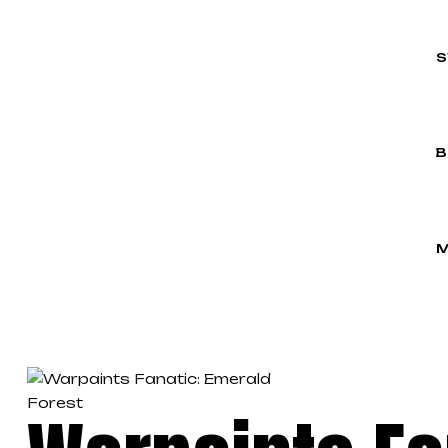
S
B
M