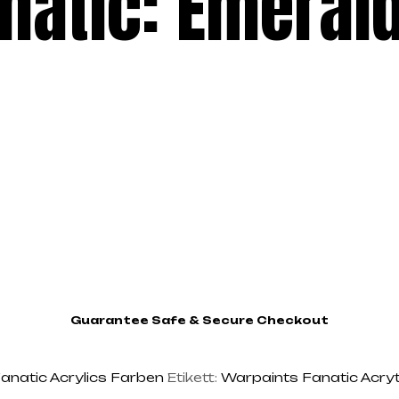
natic: Emerald
Guarantee Safe & Secure Checkout
Fanatic Acrylics Farben
Etikett:
Warpaints Fanatic Acry