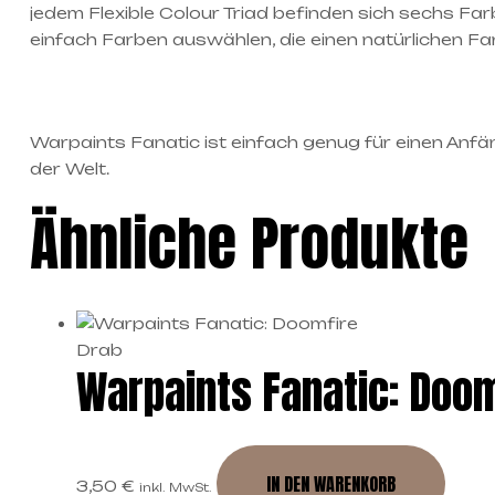
jedem Flexible Colour Triad befinden sich sechs Far
einfach Farben auswählen, die einen natürlichen Fa
Warpaints Fanatic ist einfach genug für einen Anfä
der Welt.
Ähnliche Produkte
Warpaints Fanatic: Doom
IN DEN WARENKORB
3,50
€
inkl. MwSt.