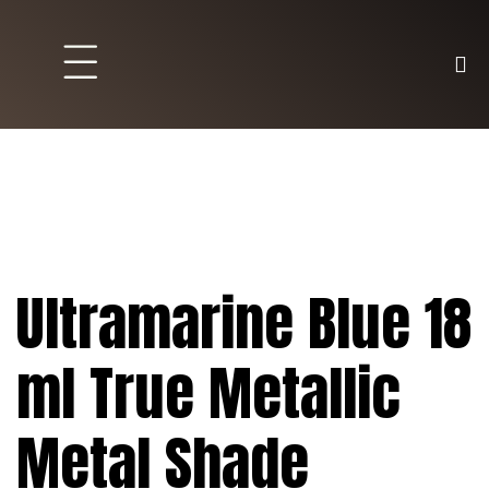
Brett und Partyspiele
Trading Karten
Malen & Zubehör
Ultramarine Blue 18
ml True Metallic
Metal Shade