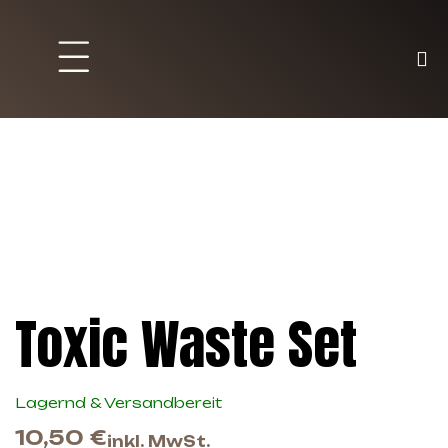
Brett und Partyspiele
Trading Karten
Malen & Zubehör
Toxic Waste Set
Lagernd & Versandbereit
10,50
€
inkl. MwSt.