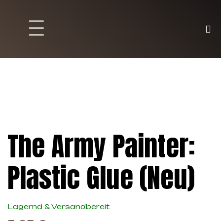
Brett und Partyspiele
Trading Karten
Malen & Zubehör
The Army Painter:
Plastic Glue (Neu)
Lagernd & Versandbereit