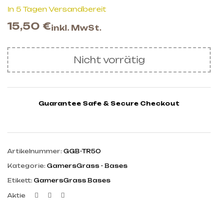
In 5 Tagen Versandbereit
15,50
€
inkl. MwSt.
Nicht vorrätig
Guarantee Safe & Secure Checkout
Artikelnummer:
GGB-TR50
Kategorie:
GamersGrass - Bases
Etikett:
GamersGrass Bases
Facebook
Twitter
Linkedin
Aktie