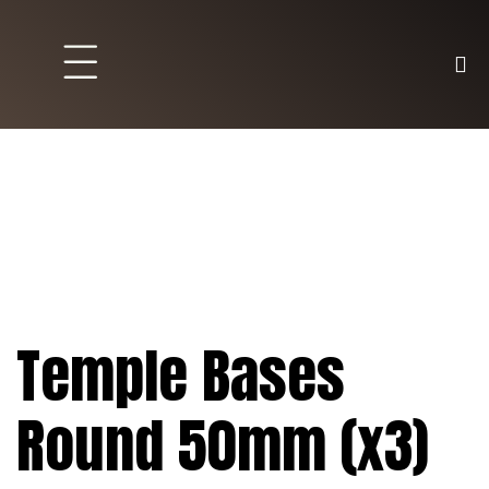
Brett und Partyspiele
Trading Karten
Malen & Zubehör
Temple Bases
Round 50mm (x3)