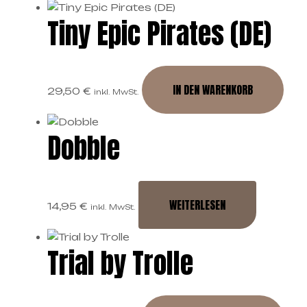
Tiny Epic Pirates (DE)
IN DEN WARENKORB
29,50
€
inkl. MwSt.
Dobble
WEITERLESEN
14,95
€
inkl. MwSt.
Trial by Trolle