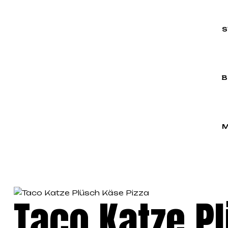
S
B
M
Taco Katze P