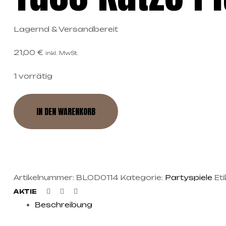
Lagernd & Versandbereit
21,00
€
inkl. MwSt.
1 vorrätig
IN DEN WARENKORB
Artikelnummer:
BLOD0114
Kategorie:
Partyspiele
Eti
Facebook
Twitter
Linkedin
AKTIE
Beschreibung