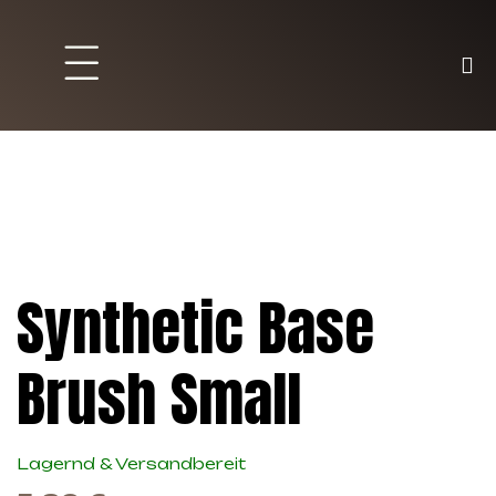
Brett und Partyspiele
Trading Karten
Malen & Zubehör
Synthetic Base
Brush Small
Lagernd & Versandbereit