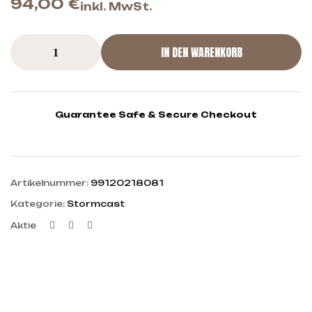
94,00
€
inkl. MwSt.
IN DEN WARENKORB
Guarantee Safe & Secure Checkout
Artikelnummer:
99120218081
Kategorie:
Stormcast
Facebook
Twitter
Linkedin
Aktie