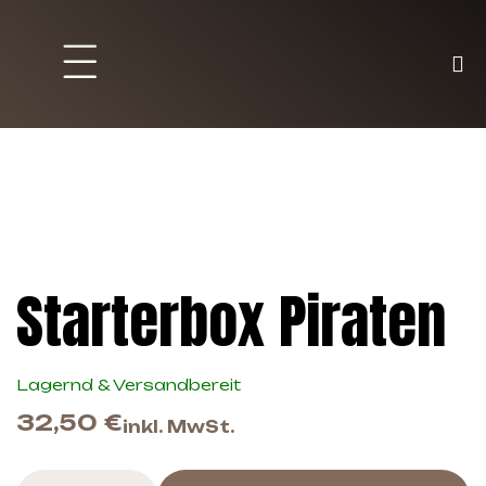
Brett und Partyspiele
Trading Karten
Malen & Zubehör
Starterbox Piraten
Lagernd & Versandbereit
32,50
€
inkl. MwSt.