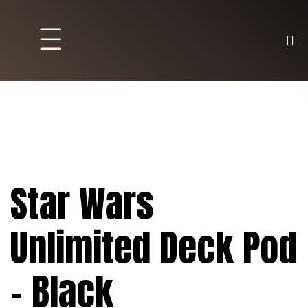
Brett und Partyspiele
Trading Karten
Malen & Zubehör
Star Wars
Unlimited Deck Pod
– Black