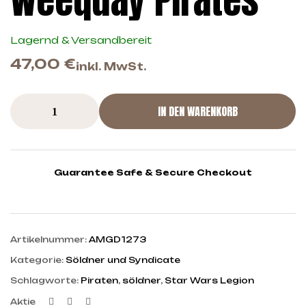
Weequay Pirates
Lagernd & Versandbereit
47,00
€
inkl. MwSt.
IN DEN WARENKORB
Guarantee Safe & Secure Checkout
Artikelnummer:
AMGD1273
Kategorie:
Söldner und Syndicate
Schlagworte:
Piraten
,
söldner
,
Star Wars Legion
Facebook
Twitter
Linkedin
Aktie