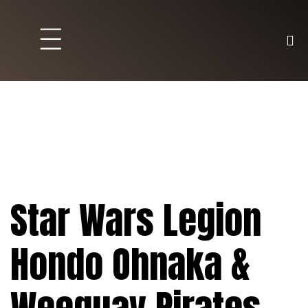
Brett und Partyspiele
Trading Karten
Malen & Zubehör
Star Wars Legion
Hondo Ohnaka &