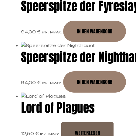
Speerspitze der Fyresla
IN DEN WARENKORB
94,00
€
inkl. MwSt.
Speerspitze der Nightha
IN DEN WARENKORB
94,00
€
inkl. MwSt.
Lord of Plagues
WEITERLESEN
12,50
€
inkl. MwSt.