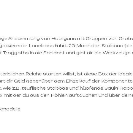
ältige Ansammlung von Hooligans mit Gruppen von Grot
 Ein gackernder Loonboss führt 20 Moonclan Stabbas (di
 Troggoths in die Schlacht und gibt dir die Werkzeug
rblichen Reiche starten willst, ist diese Box der ideale
art dir Geld gegenüber dem Einzelkauf der Komponenten
hrt, wie z.B. teuflische Stabbas und hüpfende Squig Ho
x, mit der du aus den Höhlen auftauchen und über deine
kmodelle: