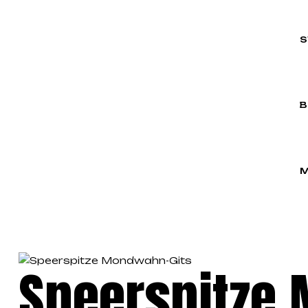
S
B
M
Speerspitze